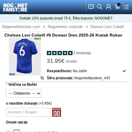
0
󰂱
󰂨
󰃳
󰃦
󰃖
Dobijte
10%
popusta iznad
75
€, Šifra kupona:
NOGOMET
Nogometfanstore.com
Nogometne zvijezde
Dresovi Levi Colwill
Chelsea Levi Colwill #6 Domaci Dres 2025-26 Kratak Rukav
3 recenzija
31.95€
99.88€
Raspoloživost:
Na zalihi
Šifra proizvoda:
Nogometfanstore_445
Veličina za Muški
s vlastitim tiskanje
(+5.95€)
Ostale opcije