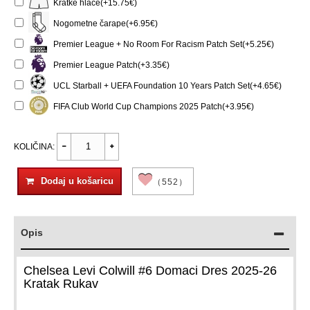
Kratke hlače(+15.75€)
Nogometne čarape(+6.95€)
Premier League + No Room For Racism Patch Set(+5.25€)
Premier League Patch(+3.35€)
UCL Starball + UEFA Foundation 10 Years Patch Set(+4.65€)
FIFA Club World Cup Champions 2025 Patch(+3.95€)
KOLIČINA:
Dodaj u košaricu
（552）
Opis
Chelsea Levi Colwill #6 Domaci Dres 2025-26
Kratak Rukav