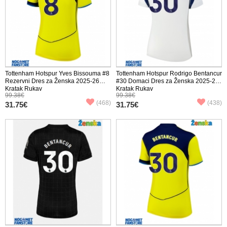
Tottenham Hotspur Yves Bissouma #8
Tottenham Hotspur Rodrigo Bentancur
Rezervni Dres za Ženska 2025-26
#30 Domaci Dres za Ženska 2025-26
Kratak Rukav
Kratak Rukav
99.38€
99.38€
(468)
(438)
31.75€
31.75€