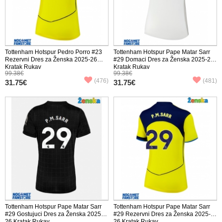
Tottenham Hotspur Pedro Porro #23
Tottenham Hotspur Pape Matar Sarr
Rezervni Dres za Ženska 2025-26
#29 Domaci Dres za Ženska 2025-26
Kratak Rukav
Kratak Rukav
99.38€
99.38€
(476)
(481)
31.75€
31.75€
Tottenham Hotspur Pape Matar Sarr
Tottenham Hotspur Pape Matar Sarr
#29 Gostujuci Dres za Ženska 2025-
#29 Rezervni Dres za Ženska 2025-
26 Kratak Rukav
26 Kratak Rukav