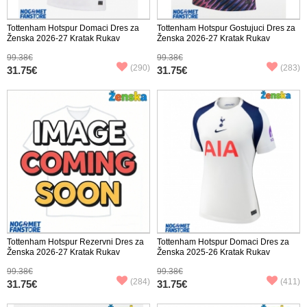
Tottenham Hotspur Domaci Dres za
Tottenham Hotspur Gostujuci Dres za
Ženska 2026-27 Kratak Rukav
Ženska 2026-27 Kratak Rukav
99.38€
99.38€
(290)
(283)
31.75€
31.75€
Tottenham Hotspur Rezervni Dres za
Tottenham Hotspur Domaci Dres za
Ženska 2026-27 Kratak Rukav
Ženska 2025-26 Kratak Rukav
99.38€
99.38€
(284)
(411)
31.75€
31.75€