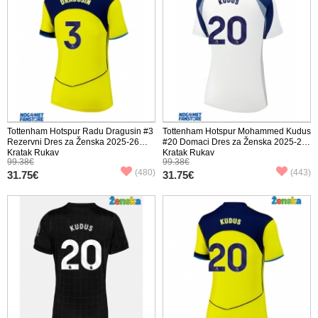
Tottenham Hotspur Radu Dragusin #3
Tottenham Hotspur Mohammed Kudus
Rezervni Dres za Ženska 2025-26
#20 Domaci Dres za Ženska 2025-26
Kratak Rukav
Kratak Rukav
99.38€
99.38€
(480)
(443)
31.75€
31.75€