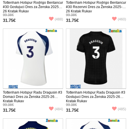
Tottenham Hotspur Rodrigo Bentancur
Tottenham Hotspur Rodrigo Bentancur
#30 Gostujuci Dres za Ženska 2025-
#30 Rezervni Dres za Ženska 2025-
26 Kratak Rukav
26 Kratak Rukav
99.38€
99.38€
(488)
(460)
31.75€
31.75€
Tottenham Hotspur Radu Dragusin #3
Tottenham Hotspur Radu Dragusin #3
Domaci Dres za Ženska 2025-26
Gostujuci Dres za Ženska 2025-26
Kratak Rukav
Kratak Rukav
99.38€
99.38€
(484)
(485)
31.75€
31.75€