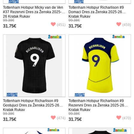
Tottenham Hotspur Micky van de Ven
Tottenham Hotspur Richarlison #9
#37 Rezervni Dres za Ženska 2025-
Domaci Dres za Ženska 2025-26
26 Kratak Rukav
Kratak Rukav
99.38€
99.38€
(451)
(459)
31.75€
31.75€
Tottenham Hotspur Richarlison #9
Tottenham Hotspur Richarlison #9
Gostujuci Dres za Ženska 2025-26
Rezervni Dres za Ženska 2025-26
Kratak Rukav
Kratak Rukav
99.38€
99.38€
(474)
(470)
31.75€
31.75€