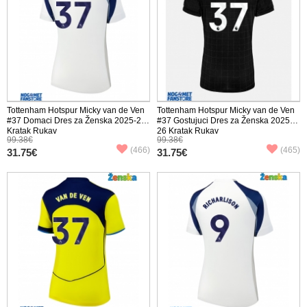
Tottenham Hotspur Micky van de Ven
Tottenham Hotspur Micky van de Ven
#37 Domaci Dres za Ženska 2025-26
#37 Gostujuci Dres za Ženska 2025-
Kratak Rukav
26 Kratak Rukav
99.38€
99.38€
(466)
(465)
31.75€
31.75€