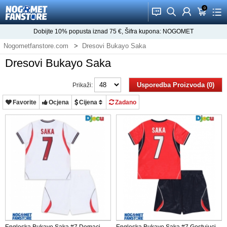
0
󰂱
󰂨
󰃳
󰃦
󰃖
Dobijte
10%
popusta iznad
75
€, Šifra kupona:
NOGOMET
Nogometfanstore.com
Dresovi Bukayo Saka
Dresovi Bukayo Saka
Usporedba Proizvoda (0)
Prikaži:
Favorite
Ocjena
Cijena
Zadano
Engleska Bukayo Saka #7 Domaci
Engleska Bukayo Saka #7 Gostujuci