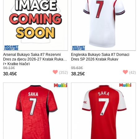
Arsenal Bukayo Saka #7 Rezervni
Engleska Bukayo Saka #7 Domaci
Dres za djecu 2026-27 Kratak Rukav
Dres SP 2026 Kratak Rukav
(+ Kratke hlače)
96.13€
95.63€
(352)
(42)
30.45€
38.25€