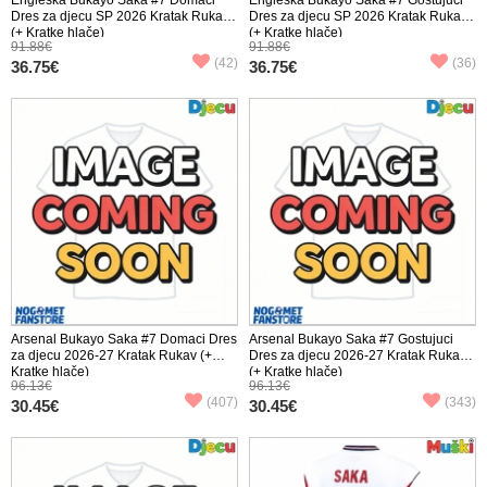
Dres za djecu SP 2026 Kratak Rukav
Dres za djecu SP 2026 Kratak Rukav
(+ Kratke hlače)
(+ Kratke hlače)
91.88€
91.88€
(42)
(36)
36.75€
36.75€
Arsenal Bukayo Saka #7 Domaci Dres
Arsenal Bukayo Saka #7 Gostujuci
za djecu 2026-27 Kratak Rukav (+
Dres za djecu 2026-27 Kratak Rukav
Kratke hlače)
(+ Kratke hlače)
96.13€
96.13€
(407)
(343)
30.45€
30.45€