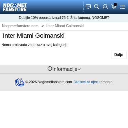
0
󰂱
󰂨
󰃳
󰃦
󰃖
Dobijte
10%
popusta iznad
75
€, Šifra kupona:
NOGOMET
Nogometfanstore.com
Inter Miami Golmanski
Inter Miami Golmanski
Nema proizvoda za prikaz u ovoj kategoriji.
Dalje
󰈢
Informacije
© 2026 Nogometfanstore.com.
Dresovi za djecu
prodaja.