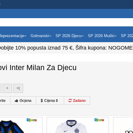
m
Reprezentacije
Golmanski
SP 2026 Djecu
SP 2026 Muški
SP 20
obijte
10%
popusta iznad
75
€, Šifra kupona:
NOGOME
vi Inter Milan Za Djecu
>
>|
rite
Ocjena
Cijena
Zadano