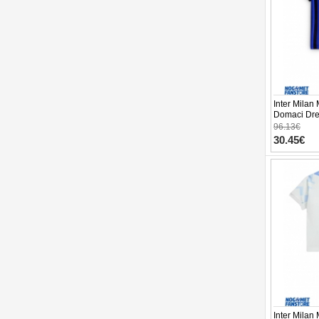
Inter Milan
Domaci Dre
Kratak Ruka
96.13€
30.45€
Inter Milan