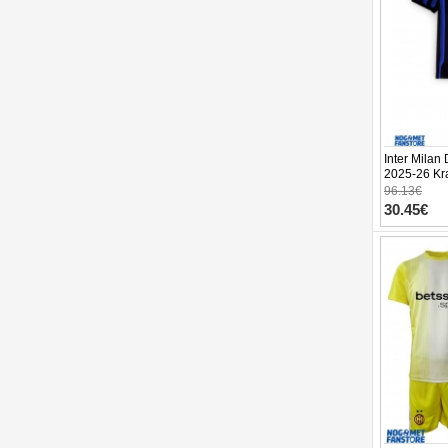
Inter Milan
2025-26 Kra
hlače)
96.13€
30.45€