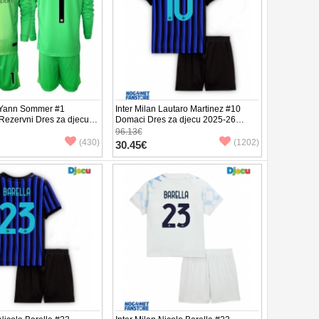
n Yann Sommer #1
Inter Milan Lautaro Martinez #10
Rezervni Dres za djecu
Domaci Dres za djecu 2025-26
gi Rukav (+ Kratke hlače)
Kratak Rukav (+ Kratke hlače)
96.13€
(430)
(1202)
30.45€