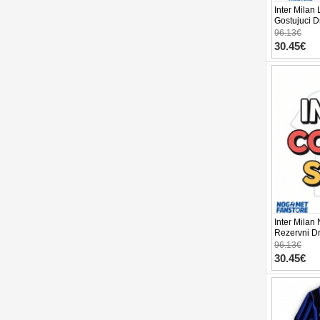
Inter Milan
Gostujuci D
Kratak Ruka
96.13€
30.45€
Inter Milan
Rezervni D
Kratak Ruka
96.13€
30.45€