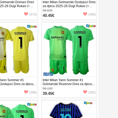
n Golmanski Domaci Dres
Inter Milan Golmanski Gostujuci Dres
025-26 Dugi Rukav (+
za djecu 2025-26 Dugi Rukav (+
e)
Kratke hlače)
98.63€
(474)
(396)
40.45€
n Yann Sommer #1
Inter Milan Yann Sommer #1
Gostujuci Dres za djecu
Golmanski Rezervni Dres za djecu
atak Rukav (+ Kratke
2025-26 Kratak Rukav (+ Kratke
96.13€
hlače)
(396)
(392)
39.45€