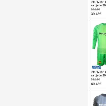
Inter Milan
za djecu 20
Kratke hlač
96.13€
39.45€
Inter Milan
za djecu 2
Kratke hlač
98.63€
40.45€