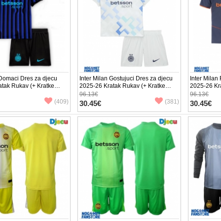
 Domaci Dres za djecu
Inter Milan Gostujuci Dres za djecu
Inter Milan
tak Rukav (+ Kratke
2025-26 Kratak Rukav (+ Kratke
2025-26 Kr
hlače)
hlače)
96.13€
96.13€
(409)
(381)
30.45€
30.45€