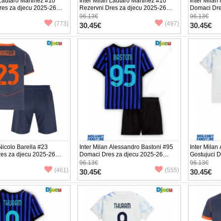
 Lautaro Martinez #10
Inter Milan Lautaro Martinez #10
Inter Milan
res za djecu 2025-26
Rezervni Dres za djecu 2025-26
Domaci Dre
v (+ Kratke hlače)
Kratak Rukav (+ Kratke hlače)
Kratak Ruka
96.13€
96.13€
(773)
(497)
30.45€
30.45€
 Nicolo Barella #23
Inter Milan Alessandro Bastoni #95
Inter Milan
res za djecu 2025-26
Domaci Dres za djecu 2025-26
Gostujuci 
v (+ Kratke hlače)
Kratak Rukav (+ Kratke hlače)
Kratak Ruka
96.13€
96.13€
(461)
(555)
30.45€
30.45€