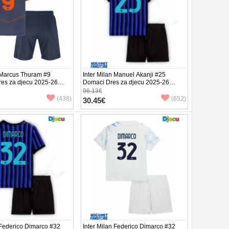
n Marcus Thuram #9
Inter Milan Manuel Akanji #25
res za djecu 2025-26
Domaci Dres za djecu 2025-26
v (+ Kratke hlače)
Kratak Rukav (+ Kratke hlače)
96.13€
(438)
(652)
30.45€
 Federico Dimarco #32
Inter Milan Federico Dimarco #32