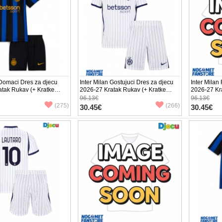
 Domaci Dres za djecu
Inter Milan Gostujuci Dres za djecu
Inter Milan
tak Rukav (+ Kratke
2026-27 Kratak Rukav (+ Kratke
2026-27 Kr
hlače)
hlače)
96.13€
96.13€
(275)
(266)
30.45€
30.45€