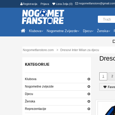
nogometfanstore@gmail.co
Registracija
Prijava
Lista želja (0)
Klubova
Nogometne Zvijezde
Djecu
Ženska
D
Nogometfanstore.com
Dresovi Inter Milan za djecu
Dreso
KATEGORIJE
1
2
Klubova
Nogometne zvijezde
Favo
Djecu
Ženska
Reprezentacije