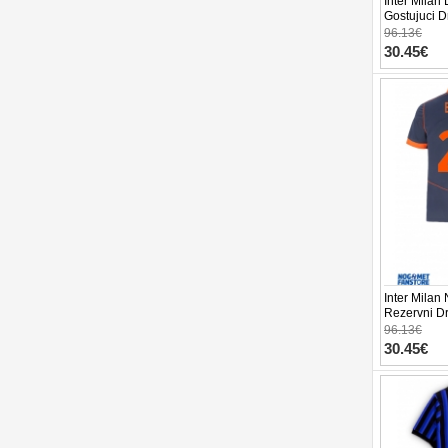
Inter Milan
Gostujuci D
Kratak Ruka
96.13€
30.45€
Inter Milan
Rezervni D
Kratak Ruka
96.13€
30.45€