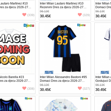
 Lautaro Martinez #10
Inter Milan Lautaro Martinez #10
Inter Milan
res za djecu 2026-27
Rezervni Dres za djecu 2026-27
Domaci Dre
v (+ Kratke hlače)
Kratak Rukav (+ Kratke hlače)
Kratak Ruka
96.13€
96.13€
(339)
(329)
30.45€
30.45€
 Nicolo Barella #23
Inter Milan Alessandro Bastoni #95
Inter Milan
res za djecu 2026-27
Domaci Dres za djecu 2026-27
Gostujuci 
v (+ Kratke hlače)
Kratak Rukav (+ Kratke hlače)
Kratak Ruka
96.13€
96.13€
(308)
(327)
30.45€
30.45€