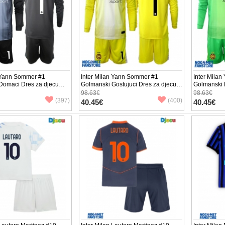
n Yann Sommer #1
Inter Milan Yann Sommer #1
Inter Mila
Domaci Dres za djecu
Golmanski Gostujuci Dres za djecu
Golmanski 
i Rukav (+ Kratke hlače)
2025-26 Dugi Rukav (+ Kratke hlače)
2025-26 Du
98.63€
98.63€
(397)
(400)
40.45€
40.45€