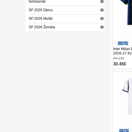
Golmanski
SP 2026 Djecu
SP 2026 Muški
SP 2026 Ženska
Inter Milan
2026-27 Kra
hlače)
96.13€
30.45€