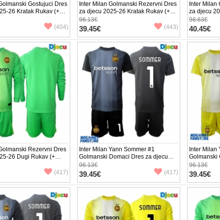
 Golmanski Gostujuci Dres
Inter Milan Golmanski Rezervni Dres
Inter Mila
25-26 Kratak Rukav (+
za djecu 2025-26 Kratak Rukav (+
za djecu 2
e)
Kratke hlače)
Kratke hlač
96.13€
98.63€
(404)
(443)
39.45€
40.45€
 Golmanski Rezervni Dres
Inter Milan Yann Sommer #1
Inter Mila
025-26 Dugi Rukav (+
Golmanski Domaci Dres za djecu
Golmanski 
e)
2025-26 Kratak Rukav (+ Kratke
2025-26 Kr
96.13€
96.13€
hlače)
hlače)
(417)
(417)
39.45€
39.45€