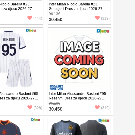
 Nicolo Barella #23
Inter Milan Nicolo Barella #23
s za djecu 2026-27
Gostujuci Dres za djecu 2026-27
v (+ Kratke hlače)
Kratak Rukav (+ Kratke hlače)
96.13€
(444)
(319)
30.45€
 Alessandro Bastoni #95
Inter Milan Alessandro Bastoni #95
Dres za djecu 2026-27
Rezervni Dres za djecu 2026-27
v (+ Kratke hlače)
Kratak Rukav (+ Kratke hlače)
96.13€
(328)
(319)
30.45€