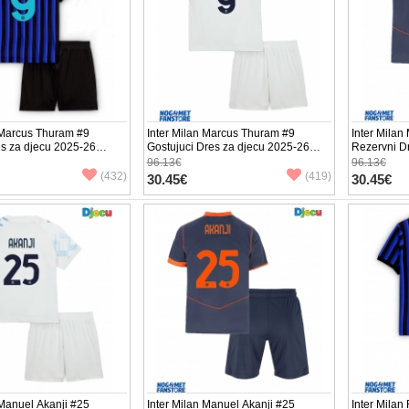
 Marcus Thuram #9
Inter Milan Marcus Thuram #9
Inter Mila
s za djecu 2025-26
Gostujuci Dres za djecu 2025-26
Rezervni D
v (+ Kratke hlače)
Kratak Rukav (+ Kratke hlače)
Kratak Ruka
96.13€
96.13€
(432)
(419)
30.45€
30.45€
 Manuel Akanji #25
Inter Milan Manuel Akanji #25
Inter Milan