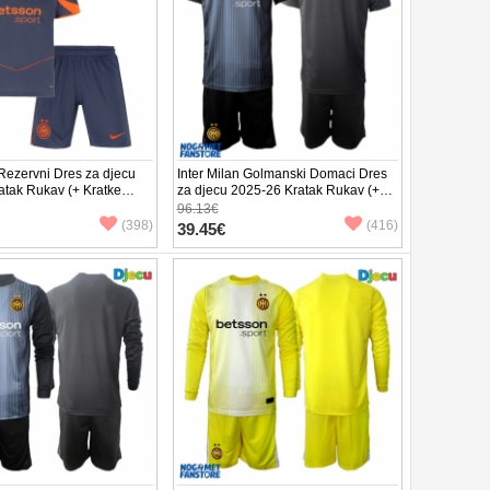
 Rezervni Dres za djecu
Inter Milan Golmanski Domaci Dres
atak Rukav (+ Kratke
za djecu 2025-26 Kratak Rukav (+
Kratke hlače)
96.13€
(398)
(416)
39.45€