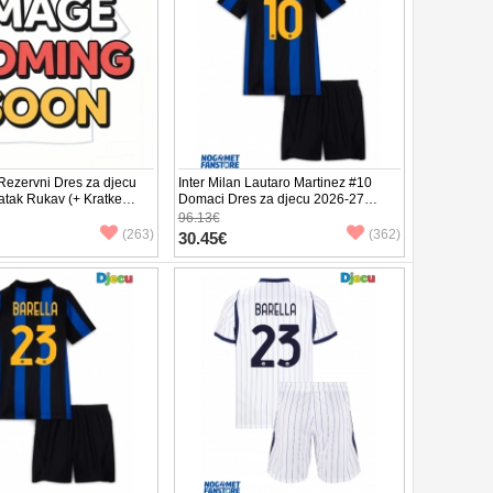
 Rezervni Dres za djecu
Inter Milan Lautaro Martinez #10
atak Rukav (+ Kratke
Domaci Dres za djecu 2026-27
Kratak Rukav (+ Kratke hlače)
96.13€
(263)
(362)
30.45€