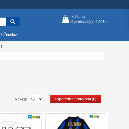
Košarica
0 proizvod(a) -
0.00€
26 Ženska
T
Usporedba Proizvoda (0)
Prikaži: