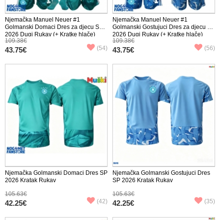
Njemačka Manuel Neuer #1
Njemačka Manuel Neuer #1
Golmanski Domaci Dres za djecu SP
Golmanski Gostujuci Dres za djecu SP
2026 Dugi Rukav (+ Kratke hlače)
2026 Dugi Rukav (+ Kratke hlače)
109.38€
109.38€
(54)
(56)
43.75€
43.75€
Njemačka Golmanski Domaci Dres SP
Njemačka Golmanski Gostujuci Dres
2026 Kratak Rukav
SP 2026 Kratak Rukav
105.63€
105.63€
(42)
(35)
42.25€
42.25€