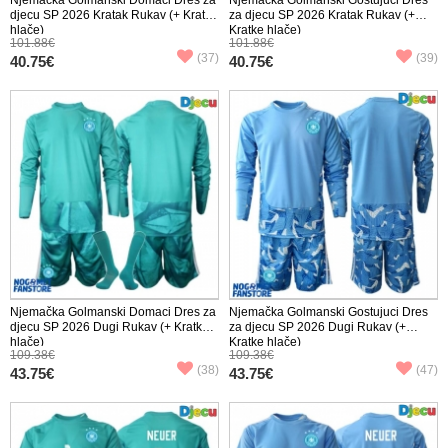
djecu SP 2026 Kratak Rukav (+ Kratke
za djecu SP 2026 Kratak Rukav (+
hlače)
Kratke hlače)
101.88€
101.88€
(37)
(39)
40.75€
40.75€
Njemačka Golmanski Domaci Dres za
Njemačka Golmanski Gostujuci Dres
djecu SP 2026 Dugi Rukav (+ Kratke
za djecu SP 2026 Dugi Rukav (+
hlače)
Kratke hlače)
109.38€
109.38€
(38)
(47)
43.75€
43.75€