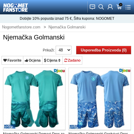
0
󰂱
󰂨
󰃳
󰃦
󰃖
Dobijte
10%
popusta iznad
75
€, Šifra kupona:
NOGOMET
Nogometfanstore.com
Njemačka Golmanski
Njemačka Golmanski
Usporedba Proizvoda (0)
Prikaži:
Favorite
Ocjena
Cijena
Zadano
Njemačka Golmanski Domaci Dres za
Njemačka Golmanski Gostujuci Dres