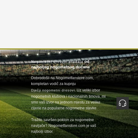
od
Nogometni dresovi prodaja
najboljeg nogometnog dućana
Dobrodošli na Nogometfanstore.com,
kompletan vodič za kupnju
. Uz veliki izbor
Dječji nogometni dresovi
nogometnih klubova i nacionalnih timova, mi
smo vaš izvor na jednom mjestu za velike
cijene na popularne nogometne stavke.
Tražite savršen poklon za nogometne
navijače? Nogometfanstore.com je vaš
najbolji izbor.