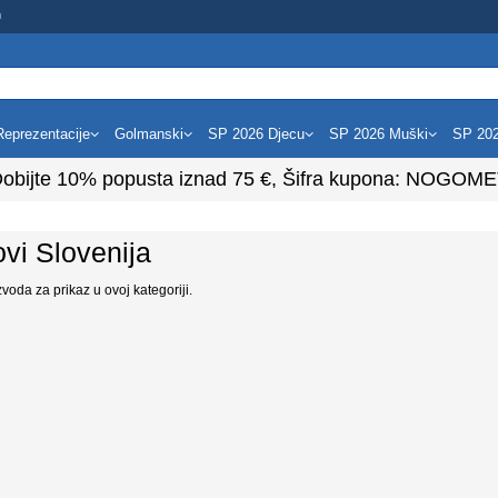
m
Reprezentacije
Golmanski
SP 2026 Djecu
SP 2026 Muški
SP 20
obijte
10%
popusta iznad
75
€, Šifra kupona:
NOGOME
vi Slovenija
oda za prikaz u ovoj kategoriji.