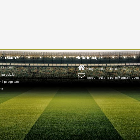
ki račun
Informacije
ki račun
Nogometfanstore.com
 narudžbi
nogometfanstore@gmail.com
ki program
er