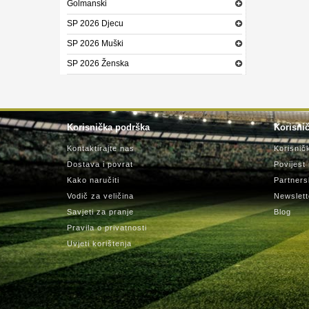
Golmanski
SP 2026 Djecu
SP 2026 Muški
SP 2026 Ženska
Korisnička podrška
Korisnič
Kontaktirajte nas
Korisnič
Dostava i povrat
Povijest
Kako naručiti
Partners
Vodič za veličina
Newslett
Savjeti za pranje
Blog
Pravila o privatnosti
Uvjeti korištenja