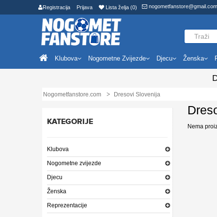
nogometfanstore@gmail.co
Registracija
Prijava
Lista želja (0)
Klubova
Nogometne Zvijezde
Djecu
Ženska
D
Nogometfanstore.com
Dresovi Slovenija
Dreso
KATEGORIJE
Nema proizv
Klubova
Nogometne zvijezde
Djecu
Ženska
Reprezentacije