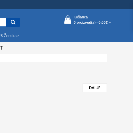
Košarica
0 proizvod(a) -
0.00€
26 Ženska
T
DALJE