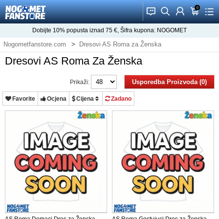
0
󰂱
󰂨
󰃳
󰃦
󰃖
Dobijte
10%
popusta iznad
75
€, Šifra kupona:
NOGOMET
Nogometfanstore.com
Dresovi AS Roma za Ženska
Dresovi AS Roma Za Ženska
Usporedba Proizvoda (0)
Prikaži:
Favorite
Ocjena
Cijena
Zadano
AS Roma Domaci Dres za Ženska
AS Roma Gostujuci Dres za Ženska