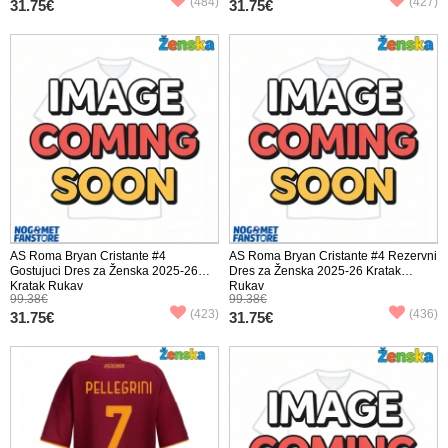
(484)
(427)
31.75€
31.75€
AS Roma Bryan Cristante #4
AS Roma Bryan Cristante #4 Rezervni
Gostujuci Dres za Ženska 2025-26
Dres za Ženska 2025-26 Kratak
Kratak Rukav
Rukav
99.38€
99.38€
(423)
(436)
31.75€
31.75€