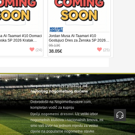
a Al-Taamari #10 Domaci
Jordan Musa Al-Taamari #10
nska SP 2026 Kratak
Gostujuci Dres za Ženska SP 2026
Kratak Rukav
95.13€
(24)
(25)
38.05€
od
Nogometni dresovi prodaja
najboljeg nogometnog dućana
Dobrodošli na Nogometfanstore.com,
kompletan vodič za kupnju
. Uz veliki izbor
Dječji nogometni dresovi
nogometnih klubova i nacionalnih timova, mi
smo vaš izvor na jednom mjestu za velike
cijene na popularne nogometne stavke.