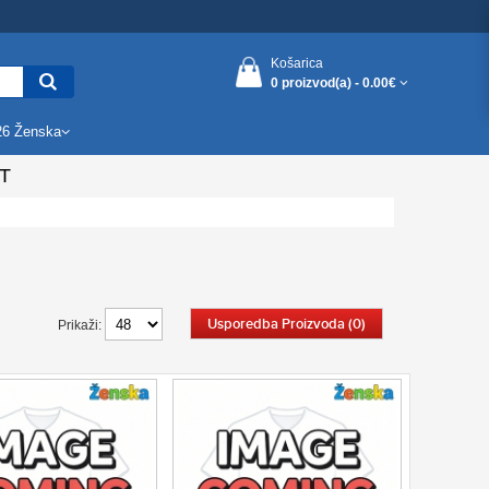
Košarica
0 proizvod(a) -
0.00€
26 Ženska
T
Usporedba Proizvoda (0)
Prikaži: