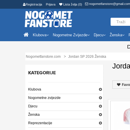
nogometfanstore@gmail.co
Registracija
Prijava
Lista želja (0)
Klubova
Nogometne Zvijezde
Djecu
Ženska
D
Nogometfanstore.com
Jordan SP 2026 Ženska
Jord
KATEGORIJE
Favo
Klubova
Nogometne zvijezde
Djecu
Ženska
Reprezentacije