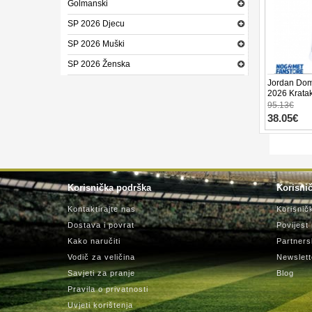
Golmanski
SP 2026 Djecu
SP 2026 Muški
SP 2026 Ženska
Jordan Dom
2026 Krata
95.13€
38.05€
Korisnička podrška
Korisnič
Kontaktirajte nas
Korisnič
Dostava i povrat
Povijest
Kako naručiti
Partners
Vodič za veličina
Newslett
Savjeti za pranje
Blog
Pravila o privatnosti
Uvjeti korištenja