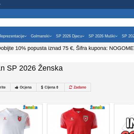
m
Reprezentacije
Golmanski
SP 2026 Djecu
SP 2026 Muški
SP 20
obijte
10%
popusta iznad
75
€, Šifra kupona:
NOGOME
an SP 2026 Ženska
rite
Ocjena
Cijena
Zadano