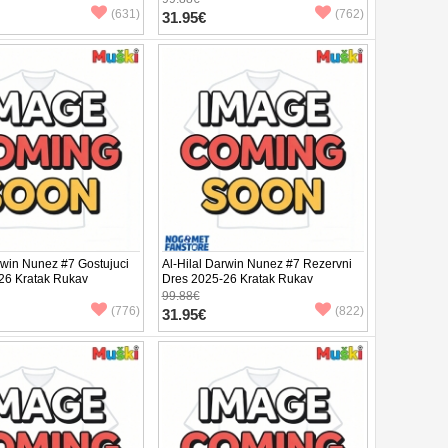
(631)
(762)
31.95€
rwin Nunez #7 Gostujuci
Al-Hilal Darwin Nunez #7 Rezervni
26 Kratak Rukav
Dres 2025-26 Kratak Rukav
99.88€
(776)
(822)
31.95€