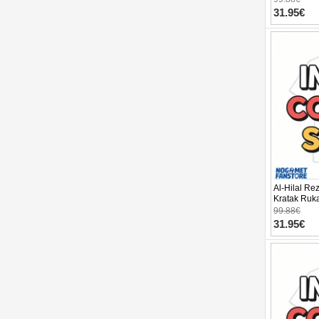
31.95€
Al-Hilal Re
Kratak Ruk
99.88€
31.95€