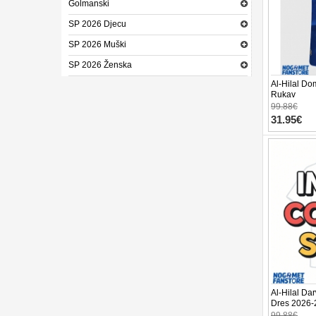
Golmanski
SP 2026 Djecu
SP 2026 Muški
SP 2026 Ženska
Al-Hilal Do
Rukav
99.88€
31.95€
Al-Hilal Da
Dres 2026-
99.88€