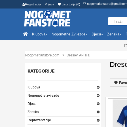
nogometfanstore@gmail.co
Registracija
Prijava
Lista želja (0)
Klubova
Nogometne Zvijezde
Djecu
Ženska
D
Nogometfanstore.com
Dresovi Al-Hilal
Dreso
KATEGORIJE
Favo
Klubova
Nogometne zvijezde
Djecu
Ženska
Reprezentacije