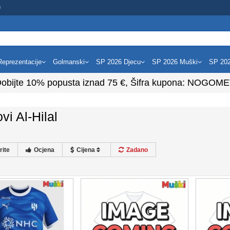
m
Reprezentacije
Golmanski
SP 2026 Djecu
SP 2026 Muški
SP 20
obijte
10%
popusta iznad
75
€, Šifra kupona:
NOGOME
vi Al-Hilal
rite
Ocjena
Cijena
Zadano