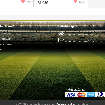
(650)
(529)
31.95€
ki račun
Informacije
ki račun
Nogometfanstore.com
 narudžbi
nogometfanstore@gmail.com
ki program
er
Način plaćanja:
© 2026 Nogometfanstore.com.
Dresovi za djecu
prodaja.