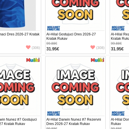
maci Dres 2026-27 Kratak
Al-Hilal Gostujuci Dres 2026-27
Al-Hilal Re
Kratak Rukav
Kratak Ruk
99.88€
99.88€
(306)
(308)
31.95€
31.95€
rwin Nunez #7 Gostujuci
Al-Hilal Darwin Nunez #7 Rezervni
Al-Hilal D
27 Kratak Rukav
Dres 2026-27 Kratak Rukav
Rukav
99.88€
99.88€