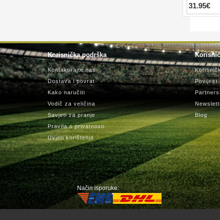
31.95€
Korisnička podrška
Korisnič
Kontaktirajte nas
Korisnič
Dostava i povrat
Povijest
Kako naručiti
Partners
Vodič za veličina
Newslett
Savjeti za pranje
Blog
Pravila o privatnosti
Uvjeti korištenja
Način isporuke: