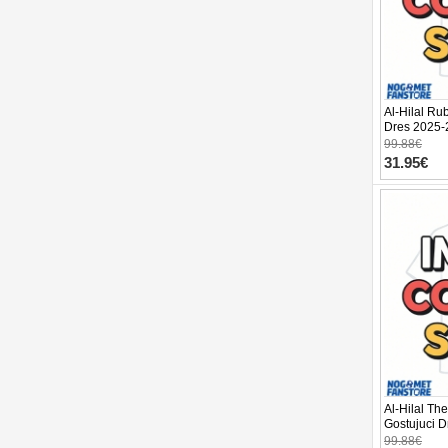
Al-Hilal R
Dres 2025-
99.88€
31.95€
Al-Hilal T
Gostujuci D
Rukav
99.88€