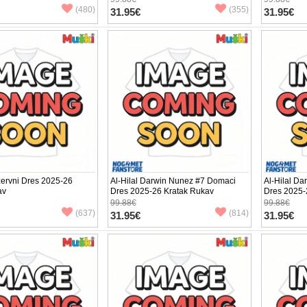
(480)
(355)
31.95€
31.95€
zervni Dres 2025-26
Al-Hilal Darwin Nunez #7 Domaci
Al-Hilal Da
av
Dres 2025-26 Kratak Rukav
Dres 2025-
99.88€
99.88€
(637)
(814)
31.95€
31.95€