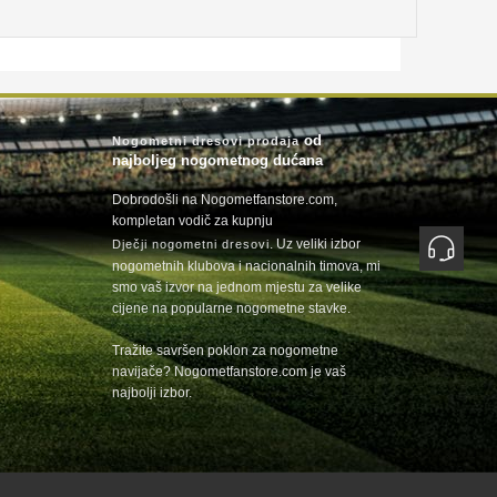
od
Nogometni dresovi prodaja
najboljeg nogometnog dućana
Dobrodošli na Nogometfanstore.com,
kompletan vodič za kupnju
. Uz veliki izbor
Dječji nogometni dresovi
nogometnih klubova i nacionalnih timova, mi
smo vaš izvor na jednom mjestu za velike
cijene na popularne nogometne stavke.
Tražite savršen poklon za nogometne
navijače? Nogometfanstore.com je vaš
najbolji izbor.