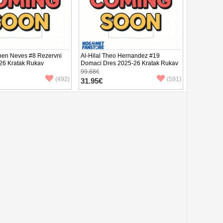
uben Neves #8 Rezervni
Al-Hilal Theo Hernandez #19
26 Kratak Rukav
Domaci Dres 2025-26 Kratak Rukav
99.88€
(492)
(591)
31.95€