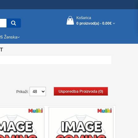
Košarica
0 proizvod(a) -
0.00€
26 Ženska
T
Usporedba Proizvoda (0)
Prikaži: