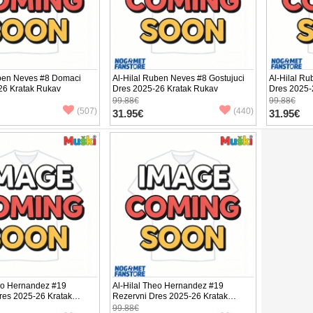
uben Neves #8 Domaci
Al-Hilal Ruben Neves #8 Gostujuci
Al-Hilal R
26 Kratak Rukav
Dres 2025-26 Kratak Rukav
Dres 2025-
99.88€
99.88€
(507)
(440)
31.95€
31.95€
heo Hernandez #19
Al-Hilal Theo Hernandez #19
res 2025-26 Kratak
Rezervni Dres 2025-26 Kratak
Rukav
99.88€