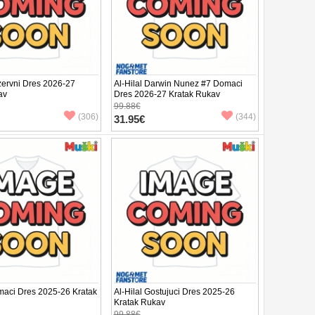
zervni Dres 2026-27
Al-Hilal Darwin Nunez #7 Domaci
av
Dres 2026-27 Kratak Rukav
99.88€
(306)
(344)
31.95€
omaci Dres 2025-26 Kratak
Al-Hilal Gostujuci Dres 2025-26
Kratak Rukav
99.88€