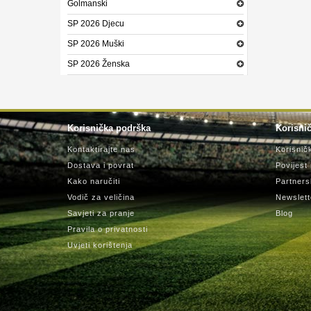
Golmanski
SP 2026 Djecu
SP 2026 Muški
SP 2026 Ženska
Korisnička podrška
Korisnič
Kontaktirajte nas
Korisnič
Dostava i povrat
Povijest
Kako naručiti
Partners
Vodič za veličina
Newslett
Savjeti za pranje
Blog
Pravila o privatnosti
Uvjeti korištenja