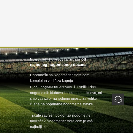
od
Nogometni dresovi prodaja
najboljeg nogometnog dućana
Dobrodošli na Nogometfanstore.com,
kompletan vodič za kupnju
. Uz veliki izbor
Dječji nogometni dresovi
nogometnih klubova i nacionalnih timova, mi
smo vaš izvor na jednom mjestu za velike
cijene na popularne nogometne stavke.
Tražite savršen poklon za nogometne
navijače? Nogometfanstore.com je vaš
najbolji izbor.