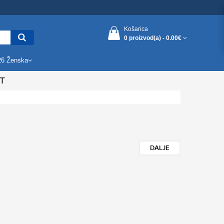
Košarica
0 proizvod(a) -
0.00€
26 Ženska
T
DALJE