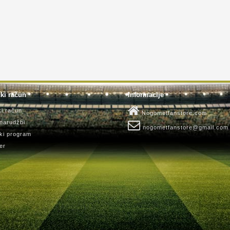
ki račun
Informacije
ki račun
Nogometfanstore.com
 narudžbi
nogometfanstore@gmail.com
ki program
er