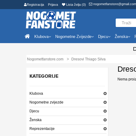
nogometfanstore@gmail.co
Registracija
Prijava
Lista želja (0)
Klubova
Nogometne Zvijezde
Djecu
Ženska
D
Nogometfanstore.com
Dresovi Thiago Silva
Dreso
KATEGORIJE
Nema proizv
Klubova
Nogometne zvijezde
Djecu
Ženska
Reprezentacije