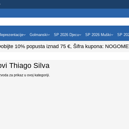
m
Reprezentacije
Golmanski
SP 2026 Djecu
SP 2026 Muški
SP 20
obijte
10%
popusta iznad
75
€, Šifra kupona:
NOGOME
vi Thiago Silva
oda za prikaz u ovoj kategoriji.