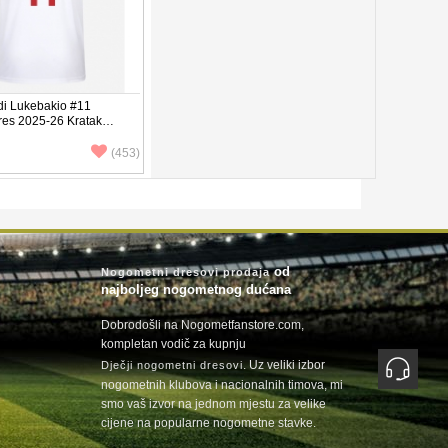
di Lukebakio #11
res 2025-26 Kratak
(453)
od
Nogometni dresovi prodaja
najboljeg nogometnog dućana
Dobrodošli na Nogometfanstore.com,
kompletan vodič za kupnju
. Uz veliki izbor
Dječji nogometni dresovi
nogometnih klubova i nacionalnih timova, mi
smo vaš izvor na jednom mjestu za velike
cijene na popularne nogometne stavke.