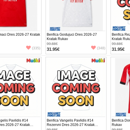
maci Dres 2026-27 Kratak
Benfica Gostujuci Dres 2026-27
Benfica Re
Kratak Rukav
Kratak Ruk
99.88€
99.88€
(335)
(348)
31.95€
31.95€
gelis Pavlidis #14
Benfica Vangelis Pavlidis #14
Benfica Do
res 2026-27 Kratak
Rezervni Dres 2026-27 Kratak
Rukav
Rukav
99.88€
99.88€