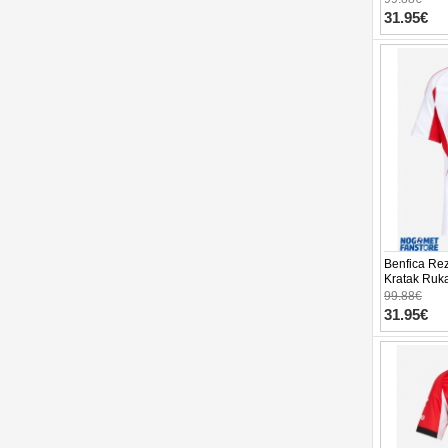
31.95€
Benfica Re
Kratak Ruk
99.88€
31.95€