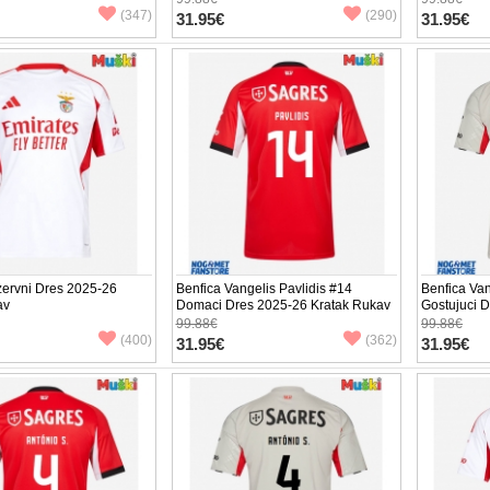
(347)
(290)
31.95€
31.95€
zervni Dres 2025-26
Benfica Vangelis Pavlidis #14
Benfica Van
av
Domaci Dres 2025-26 Kratak Rukav
Gostujuci 
Rukav
99.88€
99.88€
(400)
(362)
31.95€
31.95€