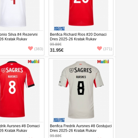
onio Silva #4 Rezervni
Benfica Richard Rios #20 Domaci
26 Kratak Rukav
Dres 2025-26 Kratak Rukav
99.88€
(383)
(371)
31.95€
edrik Aursnes #8 Domaci
Benfica Fredrik Aursnes #8 Gostujuci
26 Kratak Rukav
Dres 2025-26 Kratak Rukav
99.88€