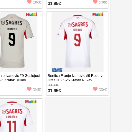
(363)
(409)
31.95€
njo Ivanovic #9 Gostujuci
Benfica Franjo Ivanovic #9 Rezervni
26 Kratak Rukav
Dres 2025-26 Kratak Rukav
99.88€
(348)
(354)
31.95€