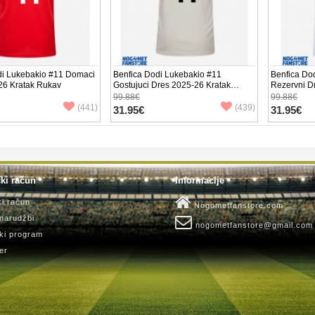
di Lukebakio #11 Domaci
Benfica Dodi Lukebakio #11
Benfica Do
26 Kratak Rukav
Gostujuci Dres 2025-26 Kratak
Rezervni D
Rukav
Rukav
99.88€
99.88€
(441)
(439)
31.95€
31.95€
ki račun
Informacije
ki račun
Nogometfanstore.com
 narudžbi
nogometfanstore@gmail.com
ki program
er