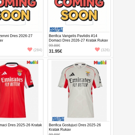
zervni Dres 2026-27
Benfica Vangelis Pavlidis #14
av
Domaci Dres 2026-27 Kratak Rukav
99.88€
(284)
(326)
31.95€
maci Dres 2025-26 Kratak
Benfica Gostujuci Dres 2025-26
Kratak Rukav
99.88€