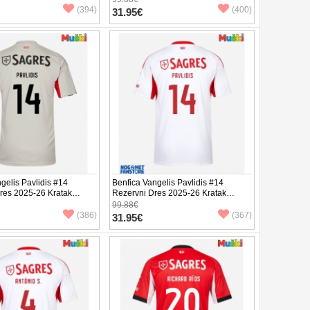
(394)
(400)
31.95€
gelis Pavlidis #14
Benfica Vangelis Pavlidis #14
Dres 2025-26 Kratak
Rezervni Dres 2025-26 Kratak
Rukav
99.88€
(386)
(367)
31.95€