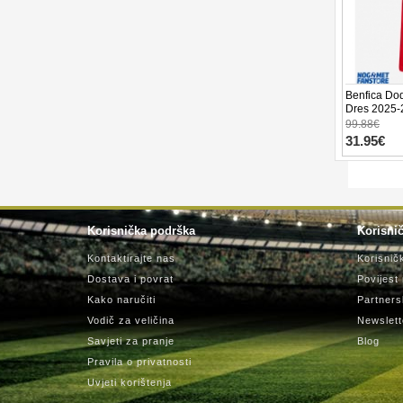
Benfica Do
Dres 2025-
99.88€
31.95€
Korisnička podrška
Korisnič
Kontaktirajte nas
Korisnič
Dostava i povrat
Povijest
Kako naručiti
Partners
Vodič za veličina
Newslett
Savjeti za pranje
Blog
Pravila o privatnosti
Uvjeti korištenja