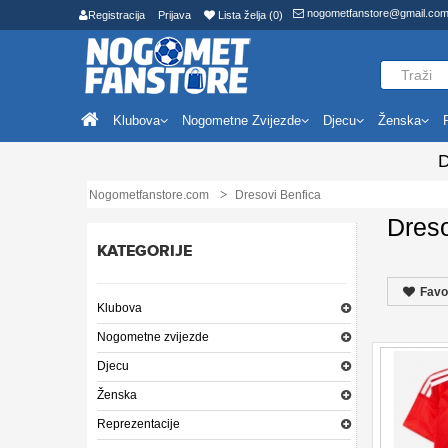
nogometfanstore@gmail.co
Registracija
Prijava
Lista želja (0)
Klubova
Nogometne Zvijezde
Djecu
Ženska
D
Nogometfanstore.com
Dresovi Benfica
Dreso
KATEGORIJE
Favo
Klubova
Nogometne zvijezde
Djecu
Ženska
Reprezentacije