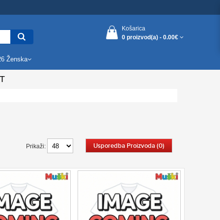
Košarica
0 proizvod(a) -
0.00€
26 Ženska
T
Usporedba Proizvoda (0)
Prikaži: