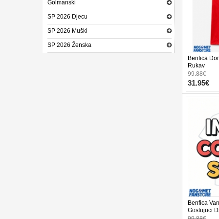
Golmanski
SP 2026 Djecu
SP 2026 Muški
SP 2026 Ženska
Benfica Do
Rukav
99.88€
31.95€
Benfica Van
Gostujuci D
Rukav
99.88€