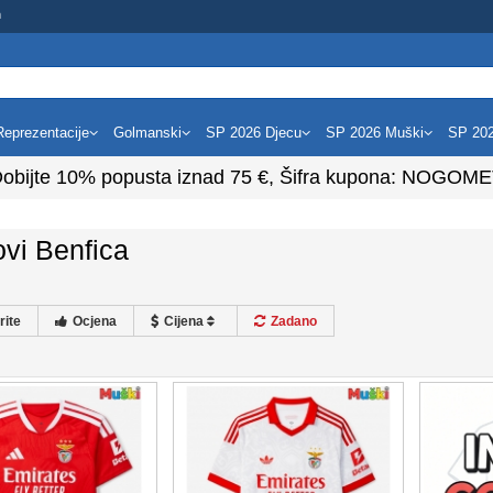
m
Reprezentacije
Golmanski
SP 2026 Djecu
SP 2026 Muški
SP 20
obijte
10%
popusta iznad
75
€, Šifra kupona:
NOGOME
vi Benfica
rite
Ocjena
Cijena
Zadano