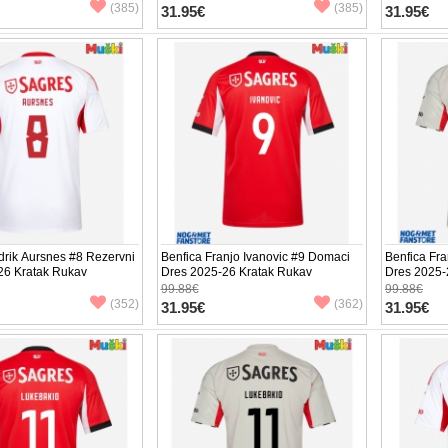
(385)
(385)
31.95€
31.95€
drik Aursnes #8 Rezervni
Benfica Franjo Ivanovic #9 Domaci
Benfica Fra
26 Kratak Rukav
Dres 2025-26 Kratak Rukav
Dres 2025-
99.88€
99.88€
(352)
(362)
31.95€
31.95€