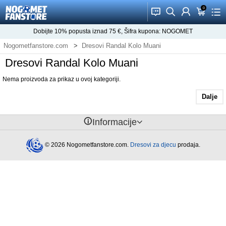
0
󰂱
󰂨
󰃳
󰃦
󰃖
Dobijte
10%
popusta iznad
75
€, Šifra kupona:
NOGOMET
Nogometfanstore.com
Dresovi Randal Kolo Muani
Dresovi Randal Kolo Muani
Nema proizvoda za prikaz u ovoj kategoriji.
Dalje
󰈢
Informacije
© 2026 Nogometfanstore.com.
Dresovi za djecu
prodaja.