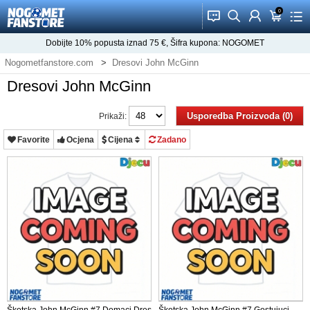
0
󰂱
󰂨
󰃳
󰃦
󰃖
Dobijte
10%
popusta iznad
75
€, Šifra kupona:
NOGOMET
Nogometfanstore.com
Dresovi John McGinn
Dresovi John McGinn
Usporedba Proizvoda (0)
Prikaži:
Favorite
Ocjena
Cijena
Zadano
Škotska John McGinn #7 Domaci Dres
Škotska John McGinn #7 Gostujuci