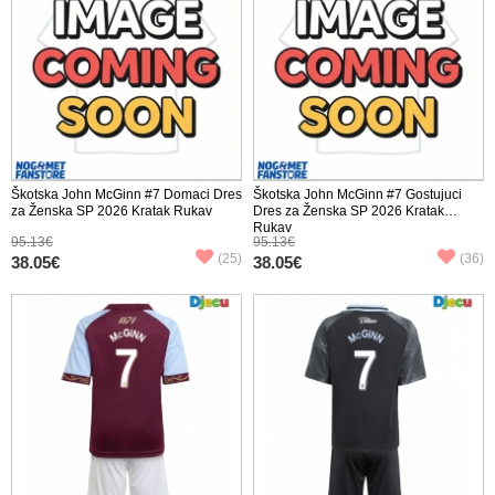
Škotska John McGinn #7 Domaci Dres
Škotska John McGinn #7 Gostujuci
za Ženska SP 2026 Kratak Rukav
Dres za Ženska SP 2026 Kratak
Rukav
95.13€
95.13€
(25)
(36)
38.05€
38.05€