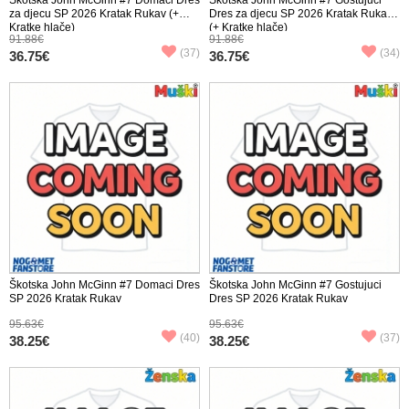
za djecu SP 2026 Kratak Rukav (+
Dres za djecu SP 2026 Kratak Rukav
Kratke hlače)
(+ Kratke hlače)
91.88€
91.88€
(37)
(34)
36.75€
36.75€
Škotska John McGinn #7 Domaci Dres
Škotska John McGinn #7 Gostujuci
SP 2026 Kratak Rukav
Dres SP 2026 Kratak Rukav
95.63€
95.63€
(40)
(37)
38.25€
38.25€