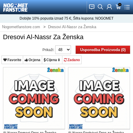
0
󰂱
󰂨
󰃳
󰃦
󰃖
Dobijte
10%
popusta iznad
75
€, Šifra kupona:
NOGOMET
Nogometfanstore.com
Dresovi Al-Nassr za Ženska
Dresovi Al-Nassr Za Ženska
Usporedba Proizvoda (0)
Prikaži:
Favorite
Ocjena
Cijena
Zadano
Al-Nassr Domaci Dres za Ženska
Al-Nassr Gostujuci Dres za Ženska