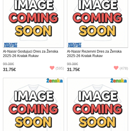
Al-Nassr Gostujuci Dres za Ženska
Al-Nassr Rezervni Dres za Ženska
2025-26 Kratak Rukav
2025-26 Kratak Rukav
99.38€
99.38€
(595)
(478)
31.75€
31.75€