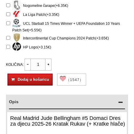
Nogometne čarape(+6.35€)
La Liga Patch(+3.35€)
UCL Starball 15 Times Winner + UEFA Foundation 10 Years
Patch Set(+5.55€)
Intercontinental Cup Champions 2024 Patch(+3.65€)
HP Logo(+3.15€)
KOLIČINA:
Dodaj u košaricu
（1547）
Opis
Real Madrid Jude Bellingham #5 Domaci Dres
za djecu 2025-26 Kratak Rukav (+ Kratke hlače)