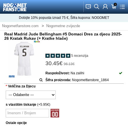
0
󰂱
󰂨
󰃳
󰃦
󰃖
Dobijte
10%
popusta iznad
75
€, Šifra kupona:
NOGOMET
Nogometfanstore.com
Nogometne zvijezde
Dresovi Jude Bellingham
Real Madrid Jude Bellingham #5 Domaci Dres za djecu 2025-
26 Kratak Rukav (+ Kratke hlače)
5 recenzija
30.45€
96.13€
Raspoloživost:
Na zalihi
Šifra proizvoda:
Nogometfanstore_1864
Veličina za Djecu
s vlastitim tiskanje
(+5.95€)
Ostale opcije