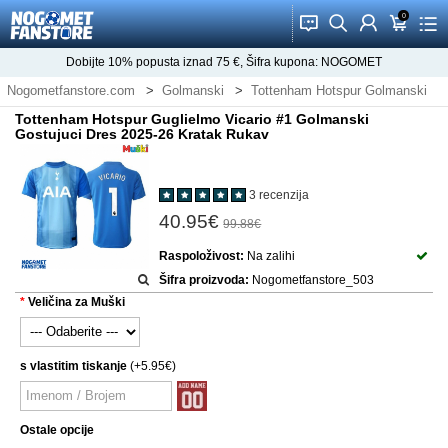
0
󰂱
󰂨
󰃳
󰃦
󰃖
Dobijte
10%
popusta iznad
75
€, Šifra kupona:
NOGOMET
Nogometfanstore.com
Golmanski
Tottenham Hotspur Golmanski
Tottenham Hotspur Guglielmo Vicario #1 Golmanski
Gostujuci Dres 2025-26 Kratak Rukav
3 recenzija
40.95€
99.88€
Raspoloživost:
Na zalihi
Šifra proizvoda:
Nogometfanstore_503
Veličina za Muški
s vlastitim tiskanje
(+5.95€)
Ostale opcije