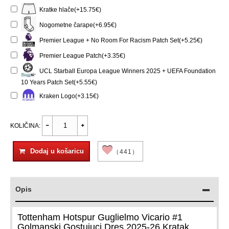
Kratke hlače(+15.75€)
Nogometne čarape(+6.95€)
Premier League + No Room For Racism Patch Set(+5.25€)
Premier League Patch(+3.35€)
UCL Starball Europa League Winners 2025 + UEFA Foundation
10 Years Patch Set(+5.55€)
Kraken Logo(+3.15€)
KOLIČINA:
Dodaj u košaricu
（441）
Opis
Tottenham Hotspur Guglielmo Vicario #1
Golmanski Gostujuci Dres 2025-26 Kratak