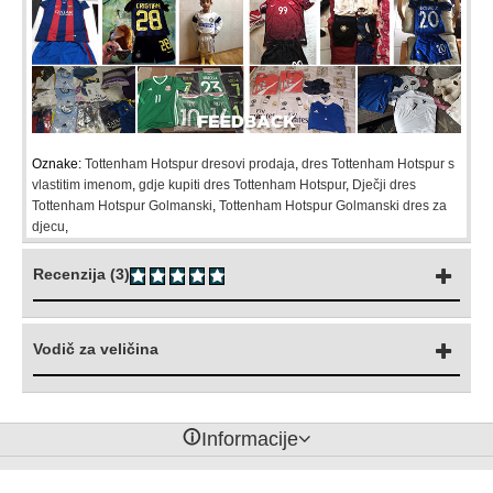
Oznake:
Tottenham Hotspur dresovi prodaja
,
dres Tottenham Hotspur s
vlastitim imenom
,
gdje kupiti dres Tottenham Hotspur
,
Dječji dres
Tottenham Hotspur Golmanski
,
Tottenham Hotspur Golmanski dres za
djecu
,
Recenzija (3)
Vodič za veličina
󰈢
Informacije
© 2026 Nogometfanstore.com.
Dresovi za djecu
prodaja.